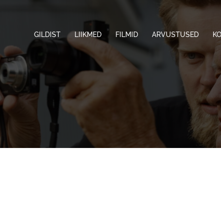
GILDIST
LIIKMED
FILMID
ARVUSTUSED
K