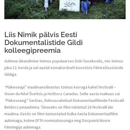
Liis Nimik pälvis Eesti
Dokumentalistide Gildi
kolleegipreemia
Auhinna üleandmine toimus populaarses Doki Suvekoolis, mis toimus
juba 12. korda ja sel aastal esmakordselt koostöös Filmirežissööride
Gildiga.
“Päikeseaja” maailmaesilinastus toimus korraga kahel festivalil –
Vision du Réel Šveitsis ja HotDocs Canadas. Selle aasta maikuus sai
“Päikeseaeg” Serbias, Rahvusvahelisel Dokumentaalfilmide Festivalil
Beldocs peaauhinna. Tänaseks on filmi näidatud 16 festivalil üle
maailma. Eestis on filmi tunnustatud Kulka Aasta Dokumentaalfilmi
auhinnaga, kolme EFTA nominatsiooniga ning Docpointi Noore
Filmitegija auhinnaga.