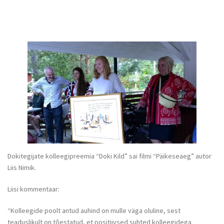
Dokitegijate kolleegipreemia “Doki Kild” sai filmi “Päikeseaeg” autor
Liis Nimik.
Liisi kommentaar:
“Kolleegide poolt antud auhind on mulle väga oluline, sest
teaduslikult on tõestatud, et positiivsed suhted kolleegidega