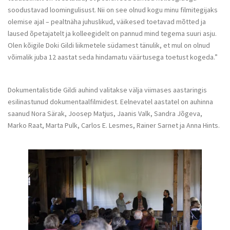
soodustavad loomingulisust. Nii on see olnud kogu minu filmitegijaks
olemise ajal – pealtnäha juhuslikud, väikesed toetavad mõtted ja
laused õpetajatelt ja kolleegidelt on pannud mind tegema suuri asju.
Olen kõigile Doki Gildi liikmetele südamest tänulik, et mul on olnud
võimalik juba 12 aastat seda hindamatu väärtusega toetust kogeda.”
Dokumentalistide Gildi auhind valitakse välja viimases aastaringis
esilinastunud dokumentaalfilmidest. Eelnevatel aastatel on auhinna
saanud Nora Särak, Joosep Matjus, Jaanis Valk, Sandra Jõgeva,
Marko Raat, Marta Pulk, Carlos E. Lesmes, Rainer Sarnet ja Anna Hints.