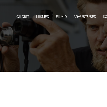
GILDIST
LIIKMED
FILMID
ARVUSTUSED
K